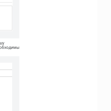
шу
еобходимы