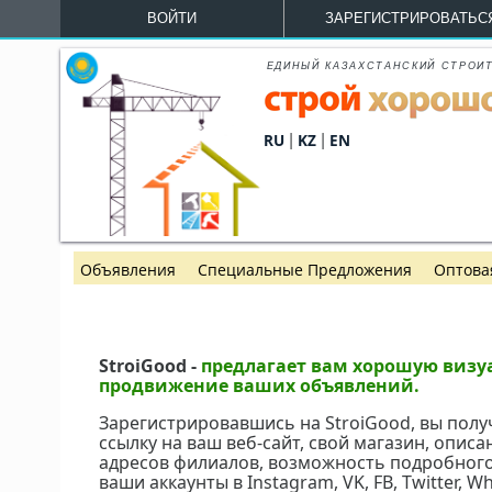
Перейти к основному содержанию
ВОЙТИ
ЗАРЕГИСТРИРОВАТЬС
ЕДИНЫЙ КАЗАХСТАНСКИЙ СТРОИ
|
|
RU
KZ
EN
Объявления
Специальные Предложения
Оптова
StroiGood -
предлагает вам хорошую визуа
продвижение ваших объявлений.
Зарегистрировавшись на StroiGood, вы полу
ссылку на ваш веб-сайт, свой магазин, описа
адресов филиалов, возможность подробного 
ваши аккаунты в Instagram, VK, FB, Twitter, 