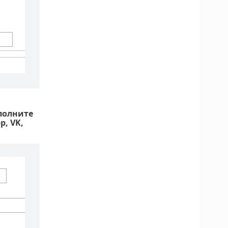
полните
, VK,