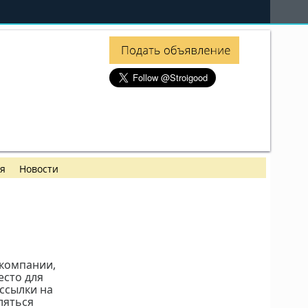
ия
Новости
 компании,
есто для
ссылки на
вляться