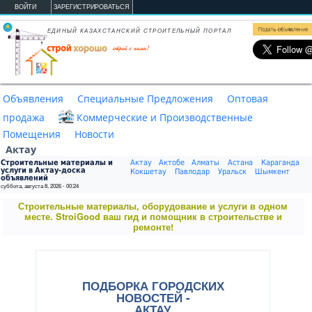
Перейти к основному содержанию
ВОЙТИ
ЗАРЕГИСТРИРОВАТЬСЯ
ЕДИНЫЙ КАЗАХСТАНСКИЙ СТРОИТЕЛЬНЫЙ ПОРТАЛ
Объявления
Специальные Предложения
Оптовая
продажа
Коммерческие и Производственные
Помещения
Новости
Актау
Строительные материалы и
Актау
Актобе
Алматы
Астана
Караганда
услуги в Актау-доска
Кокшетау
Павлодар
Уральск
Шымкент
объявлений
суббота, августа 8, 2026 - 00:24
Строительные материалы, оборудование и услуги в одном
месте. StroiGood ваш гид и помощник в строительстве и
ремонте!
ПОДБОРКА ГОРОДСКИХ
НОВОСТЕЙ -
АКТАУ