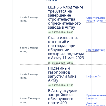
Еще 5,6 млрд тенге
требуется на
завершение
3 года 2 месяца
Строительство
строительства
назад
Реконструкия 
опреснительного
завода в Актау
сб, 05/20/2023 - 23:00
Стало известно,
кто погиб и
пострадал при
3 года 2 месяца
обрушении
Происшествия
назад
козырька подъезда
в Актау 11 мая 2023
сб, 05/20/2023 - 22:58
Подземный
газопровод
3 года 2 месяца
запустили близ
Нефть и Газ
назад
Актау
сб, 05/20/2023 - 22:56
В Актау осудили
застройщика,
Криминальны
обманувшего
Новости
4 года 7 месяцев
назад
почти 400
Долевоё
Строительство