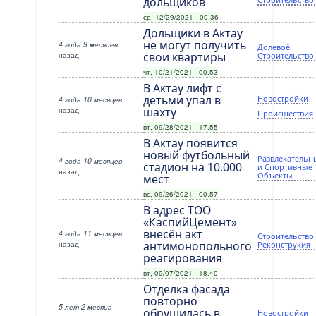
дольщиков
ср, 12/29/2021 - 00:36
Дольщики в Актау
не могут получить
4 года 9 месяцев
Долевоё
назад
свои квартиры
Строительство
чт, 10/21/2021 - 00:53
В Актау лифт с
детьми упал в
Новостройки
4 года 10 месяцев
назад
шахту
Происшествия
вт, 09/28/2021 - 17:55
В Актау появится
новый футбольный
Развлекательн
4 года 10 месяцев
стадион на 10.000
и Спортивные
назад
Объекты
мест
вс, 09/26/2021 - 00:57
В адрес ТОО
«КаспийЦемент»
внесён акт
4 года 11 месяцев
Строительство
назад
антимонопольного
Реконструкия 
реагирования
вт, 09/07/2021 - 18:40
Отделка фасада
повторно
5 лет 2 месяца
обрушилась в
Новостройки