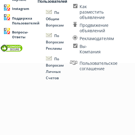
Пользователей
Как
Instagram
разместить
По
объявление
Поддержка
Общим
Пользователей
Продвижение
Вопросам
объявлений
Вопросы-
По
Ответы
Рекламодателям
Вопросам
Вы-
Рекламы
Компания
По
Пользовательское
Вопросам
соглашение
Личных
Счетов