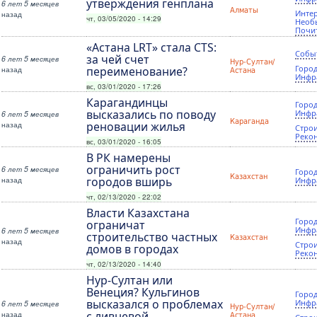
утверждения генплана
6 лет 5 месяцев
Алматы
Инте
назад
чт, 03/05/2020 - 14:29
Необ
Почи
«Астана LRT» стала CTS:
Собы
за чей счет
6 лет 5 месяцев
Нур-Султан/
Город
назад
переименование?
Астана
Инфр
вс, 03/01/2020 - 17:26
Карагандинцы
Город
высказались по поводу
Инфр
6 лет 5 месяцев
Караганда
назад
реновации жилья
Строи
Реко
вс, 03/01/2020 - 16:05
В РК намерены
ограничить рост
6 лет 5 месяцев
Город
Казахстан
назад
городов вширь
Инфр
чт, 02/13/2020 - 22:02
Власти Казахстана
Город
ограничат
Инфр
6 лет 5 месяцев
строительство частных
Казахстан
назад
Строи
домов в городах
Реко
чт, 02/13/2020 - 14:40
Нур-Султан или
Венеция? Кульгинов
Город
высказался о проблемах
Инфр
6 лет 5 месяцев
Нур-Султан/
назад
с ливневой
Астана