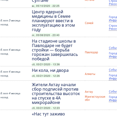
Султане
Строи
Реко
вс, 05/10/2020 - 22:25
Центр ядерной
медицины в Семее
Город
планируют ввести в
Инфр
6 лет 3 месяца
Семей
назад
эксплуатацию в этом
Строи
году
Реко
пт, 05/08/2020 - 23:40
На стадионе школы в
Павлодаре не будет
Собы
стройки — борьба
6 лет 4 месяца
Павлодар
Город
назад
горожан завершилась
Инфр
победой
сб, 03/21/2020 - 13:36
Ни кола, ни двора
Собы
6 лет 4 месяца
Алматы
Город
назад
сб, 03/21/2020 - 12:26
Инфр
Жители Актау начали
сбор подписей против
Собы
Актау
строительства высоток
6 лет 4 месяца
Город
назад
на спуске в 4А
Мангистауская
Инфр
обл
микрорайоне
сб, 03/21/2020 - 12:23
«Нас тут заживо