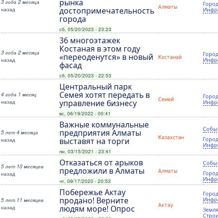
рынка
3 года 2 месяца
Город
Алматы
назад
достопримечательность
Инфр
города
сб, 05/20/2023 - 23:23
36 многоэтажек
Костаная в этом году
3 года 2 месяца
Город
«переоденутся» в новый
Костанай
назад
Инфр
фасад
сб, 05/20/2023 - 22:53
Центральный парк
Семея хотят передать в
4 года 1 месяц
Город
Семей
назад
управление бизнесу
Инфр
вс, 06/19/2022 - 00:41
Важные коммунальные
Собы
предприятия Алматы
5 лет 4 месяца
Казахстан
Город
назад
выставят на торги
Инфр
пн, 03/15/2021 - 23:41
Отказаться от арыков
Собы
5 лет 10 месяцев
предложили в Алматы
Алматы
Город
назад
Инфр
чт, 09/17/2020 - 20:53
Побережье Актау
Город
продано! Верните
Инфр
5 лет 11 месяцев
Актау
назад
людям море! Опрос
Земля
Стро