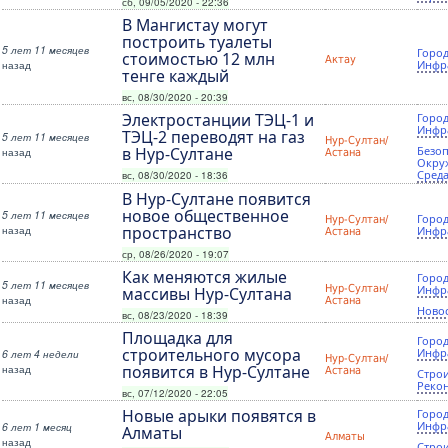
сб, 09/05/2020 - 22:36
В Мангистау могут
построить туалеты
5 лет 11 месяцев
Город
стоимостью 12 млн
Актау
назад
Инфр
тенге каждый
вс, 08/30/2020 - 20:39
Электростанции ТЭЦ-1 и
Город
Инфр
ТЭЦ-2 переводят на газ
5 лет 11 месяцев
Нур-Султан/
в Нур-Султане
Безоп
назад
Астана
Окру
Сред
вс, 08/30/2020 - 18:36
В Нур-Султане появится
новое общественное
5 лет 11 месяцев
Город
Нур-Султан/
назад
пространство
Инфр
Астана
ср, 08/26/2020 - 19:07
Как меняются жилые
Город
5 лет 11 месяцев
Нур-Султан/
Инфр
массивы Нур-Султана
назад
Астана
Ново
вс, 08/23/2020 - 18:39
Площадка для
Город
строительного мусора
Инфр
6 лет 4 недели
Нур-Султан/
назад
появится в Нур-Султане
Астана
Строи
Реко
вс, 07/12/2020 - 22:05
Новые арыки появятся в
Город
Инфр
6 лет 1 месяц
Алматы
Алматы
назад
Строи