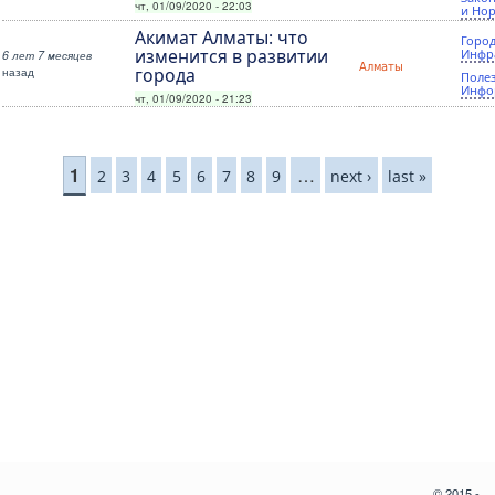
чт, 01/09/2020 - 22:03
и Но
Акимат Алматы: что
Город
изменится в развитии
Инфр
6 лет 7 месяцев
Алматы
назад
города
Поле
Инфо
чт, 01/09/2020 - 21:23
Страницы
1
…
2
3
4
5
6
7
8
9
next ›
last »
© 2015 -