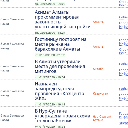
назад
Строи
ср, 02/05/2020 - 20:23
Реко
Акимат Алматы
прокомментировал
Собы
6 лет 6 месяцев
законность
Алматы
Город
назад
уплотняющей застройки
Инфр
ср, 02/05/2020 - 18:24
Гостиницу построят на
Город
месте рынка на
Инфр
6 лет 6 месяцев
Алматы
назад
барахолке в Алматы
Строи
Реко
чт, 01/23/2020 - 21:52
В Алматы утвердили
Собы
места для проведения
6 лет 6 месяцев
Актобе
Город
назад
митингов
Инфр
пт, 01/17/2020 - 19:54
Назначен
зампредседателя
Собы
6 лет 6 месяцев
правления «КазЦентр
Казахстан
Город
назад
ЖКХ»
Инфр
пт, 01/17/2020 - 16:48
В Нур-Султане
Город
утверждена новая схема
6 лет 6 месяцев
Инфр
Нур-Султан/
назад
теплоснабжения
Астана
Энер
пт, 01/17/2020 - 16:34