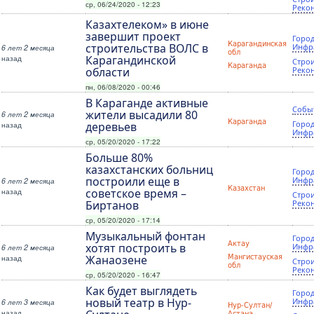
ср, 06/24/2020 - 12:23
Реко
Казахтелеком» в июне
завершит проект
Город
Карагандинская
строительства ВОЛС в
Инфр
6 лет 2 месяца
обл
назад
Карагандинской
Строи
Караганда
области
Реко
пн, 06/08/2020 - 00:46
В Караганде активные
Собы
жители высадили 80
6 лет 2 месяца
Караганда
Город
назад
деревьев
Инфр
ср, 05/20/2020 - 17:22
Больше 80%
казахстанских больниц
Город
построили еще в
Инфр
6 лет 2 месяца
Казахстан
назад
советское время –
Строи
Биртанов
Реко
ср, 05/20/2020 - 17:14
Музыкальный фонтан
Город
Актау
хотят построить в
Инфр
6 лет 2 месяца
назад
Жанаозене
Мангистауская
Строи
обл
Реко
ср, 05/20/2020 - 16:47
Как будет выглядеть
Город
новый театр в Нур-
Инфр
6 лет 3 месяца
Нур-Султан/
назад
Астана