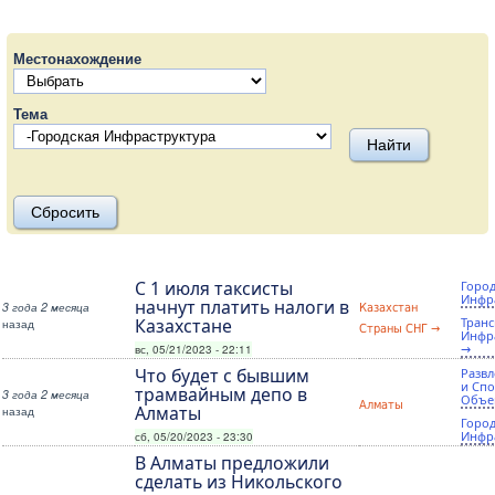
Местонахождение
Тема
C 1 июля таксисты
Город
Инфр
начнут платить налоги в
3 года 2 месяца
Казахстан
Казахстане
Тран
назад
Страны СНГ →
Инфр
→
вс, 05/21/2023 - 22:11
Что будет с бывшим
Разв
и Сп
трамвайным депо в
3 года 2 месяца
Объе
Алматы
Алматы
назад
Город
Инфр
сб, 05/20/2023 - 23:30
В Алматы предложили
сделать из Никольского