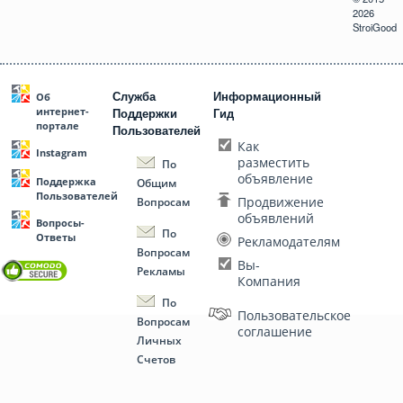
2026
StroiGood
Служба
Информационный
Об
интернет-
Поддержки
Гид
портале
Пользователей
Как
Instagram
разместить
По
объявление
Поддержка
Общим
Пользователей
Продвижение
Вопросам
объявлений
Вопросы-
По
Ответы
Рекламодателям
Вопросам
Вы-
Рекламы
Компания
По
Пользовательское
Вопросам
соглашение
Личных
Счетов