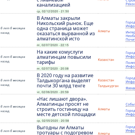
Строи
канализацией
Реко
ср, 02/12/2020 - 21:50
В Алматы закрыли
Никольский рынок. Еще
Город
Инфр
одна страница может
6 лет 6 месяцев
Алматы
Инте
назад
оказаться вырванной из
Необ
алматинской исто
Почи
пт, 02/07/2020 - 22:15
На какие комуслуги
Город
алматинцам повысили
Инфр
6 лет 6 месяцев
Казахстан
назад
тарифы
Поле
Инфо
пт, 02/07/2020 - 20:08
В 2020 году на развитие
Город
Талдыкоргана выделят
6 лет 6 месяцев
Казахстан
Инфр
назад
почти 30 млрд тенге
Талдыкурган
Фина
чт, 02/06/2020 - 20:59
«Нас лишают двора».
Алматинцы просят не
Собы
6 лет 6 месяцев
строить гостиницу на
Алматы
Город
назад
месте детской площадки
Инфр
ср, 02/05/2020 - 20:58
Выгодны ли Алматы
Город
Инфр
6 лет 6 месяцев
тротуары с подогревом
Алматы