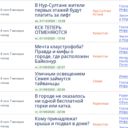
В Нур-Султане жители
Город
первых этажей будут
Инфр
6 лет 6 месяцев
Нур-Султан/
назад
платить за лифт
Астана
Закон
и Но
пн, 01/13/2020 - 12:26
КСК ТЕПЕРЬ
Город
Инфр
6 лет 7 месяцев
ОТМЕНЯЮТСЯ
Казахстан
назад
Закон
пт, 01/10/2020 - 15:42
и Но
Мечта клаустрофоба?
Город
Правда и мифы о
Инфр
6 лет 7 месяцев
городе, где расположен
Казахстан
Инте
назад
Байконур
Необ
Почи
чт, 01/09/2020 - 22:57
Уличным освещением
Инве
Семея займутся
6 лет 7 месяцев
Семей
Город
назад
тайваньцы
Инфр
чт, 01/09/2020 - 22:50
В городе не оказалось
Разв
и Сп
ни одной бесплатной
6 лет 7 месяцев
Объе
Караганда
горки или катка.
назад
Город
Инфр
чт, 01/09/2020 - 22:06
Кому принадлежат
Город
Инфр
6 лет 7 месяцев
крыша и подвал в доме?
Казахстан
назад
Закон