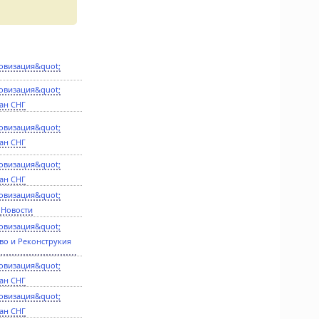
овизация&quot;
овизация&quot;
ан СНГ
овизация&quot;
ан СНГ
овизация&quot;
ан СНГ
овизация&quot;
 Новости
овизация&quot;
во и Реконструкия
овизация&quot;
ан СНГ
овизация&quot;
ан СНГ