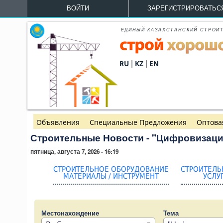
Перейти к основному содержанию
ВОЙТИ
ЗАРЕГИСТРИРОВАТЬС
ЕДИНЫЙ КАЗАХСТАНСКИЙ СТРОИ
|
|
RU
KZ
EN
Объявления
Специальные Предложения
Оптова
Строительные Новости - "Цифровизаци
пятница, августа 7, 2026 - 16:19
СТРОИТЕЛЬНОЕ ОБОРУДОВАНИЕ
СТРОИТЕЛЬ
МАТЕРИАЛЫ / ИНСТРУМЕНТ
УСЛУ
Местонахождение
Тема