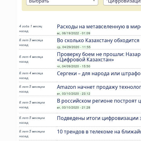
Выбрать
"Цифровизаци
Расходы на метавселенную в мире
4 года 1 месяц
назад
вс, 06/19/2022 - 01:09
Во сколько Казахстану обходитс
6 лет 3 месяца
назад
ср, 04/29/2020 - 11:55
Проверку боем не прошли: Наза
6 лет 4 месяца
«Цифровой Казахстан»
назад
чт, 04/09/2020 - 15:50
Сергеки – для народа или штрафо
6 лет 4 месяца
назад
Amazon начнет продажу технолог
6 лет 5 месяцев
назад
вт, 03/10/2020 - 23:12
В российском регионе построят 
6 лет 5 месяцев
назад
вт, 03/10/2020 - 21:28
Подведены итоги цифровизации з
6 лет 5 месяцев
назад
10 трендов в телекоме на ближай
6 лет 5 месяцев
назад