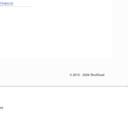
 Новости
© 2015 - 2026 StroiGood
ие
й