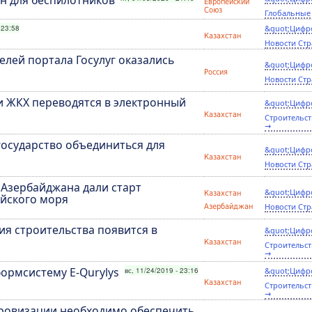
Европейский
Союз
Глобальные
 23:58
&quot;Цифр
Казахстан
Новости Стр
лей портала Госулуг оказались
&quot;Цифр
Россия
Новости Стр
 и ЖКХ переводятся в электронный
&quot;Цифр
Казахстан
Строительст
→
государство объединиться для
&quot;Цифр
Казахстан
Новости Стр
Азербайджана дали старт
&quot;Цифр
Казахстан
ийского моря
Новости Стр
Азербайджан
ия строительства появится в
&quot;Цифр
Казахстан
Строительст
→
ормсистему Е-Qurylys
вс, 11/24/2019 - 23:16
&quot;Цифр
Казахстан
Строительст
→
фровизации необходимо обеспечить