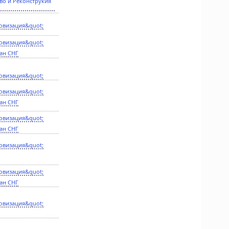
во и Реконструкия
овизация&quot;
овизация&quot;
ан СНГ
овизация&quot;
овизация&quot;
ан СНГ
овизация&quot;
ан СНГ
овизация&quot;
овизация&quot;
ан СНГ
овизация&quot;