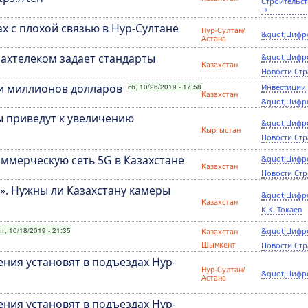
Строительст
→
х с плохой связью в Нур-Султане
Нур-Султан/
&quot;Цифр
Астана
захтелеком задает стандарты
&quot;Цифр
Казахстан
Новости Стр
ни миллионов долларов
сб, 10/26/2019 - 17:58
Инвестиции
Казахстан
&quot;Цифр
ы приведут к увеличению
&quot;Цифр
Кыргыстан
Новости Стр
оммерческую сеть 5G в Казахстане
&quot;Цифр
Казахстан
Новости Стр
». Нужны ли Казахстану камеры
&quot;Цифр
Казахстан
К.К. Токаев
пт, 10/18/2019 - 21:35
&quot;Цифр
Казахстан
Новости Стр
Шымкент
ния установят в подъездах Нур-
Нур-Султан/
&quot;Цифр
Астана
ния установят в подъездах Нур-