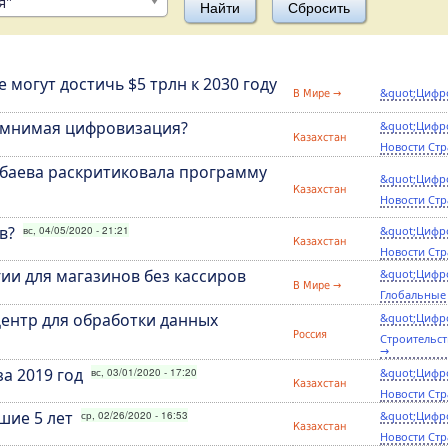
я"
 могут достичь $5 трлн к 2030 году
&quot;Цифр
В Мире →
я мнимая цифровизация?
&quot;Цифр
Казахстан
Новости Стр
рбаева раскритиковала программу
&quot;Цифр
Казахстан
Новости Стр
в?
вс, 04/05/2020 - 21:21
&quot;Цифр
Казахстан
Новости Стр
ии для магазинов без кассиров
&quot;Цифр
В Мире →
Глобальные
центр для обработки данных
&quot;Цифр
Россия
Строительст
→
а 2019 год
вс, 03/01/2020 - 17:20
&quot;Цифр
Казахстан
Новости Стр
шие 5 лет
ср, 02/26/2020 - 16:53
&quot;Цифр
Казахстан
Новости Стр