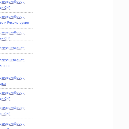
овизация&quot;
ан СНГ
овизация&quot;
во и Реконструкия
овизация&quot;
ан СНГ
овизация&quot;
овизация&quot;
ан СНГ
овизация&quot;
елки
овизация&quot;
ан СНГ
овизация&quot;
ан СНГ
овизация&quot;