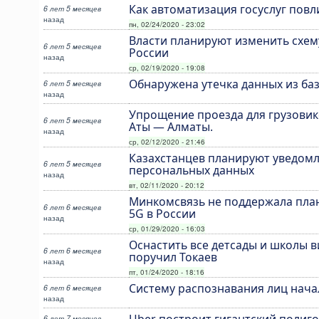
Как автоматизация госуслуг повл
6 лет 5 месяцев
назад
пн, 02/24/2020 - 23:02
Власти планируют изменить схем
6 лет 5 месяцев
России
назад
ср, 02/19/2020 - 19:08
Обнаружена утечка данных из ба
6 лет 5 месяцев
назад
Упрощение проезда для грузовик
6 лет 5 месяцев
Аты — Алматы.
назад
ср, 02/12/2020 - 21:46
Казахстанцев планируют уведомл
6 лет 5 месяцев
персональных данных
назад
вт, 02/11/2020 - 20:12
Минкомсвязь не поддержала план
6 лет 6 месяцев
5G в России
назад
ср, 01/29/2020 - 16:03
Оснастить все детсады и школы 
6 лет 6 месяцев
поручил Токаев
назад
пт, 01/24/2020 - 18:16
Систему распознавания лиц нача
6 лет 6 месяцев
назад
Uber построит гигантский полиг
6 лет 7 месяцев