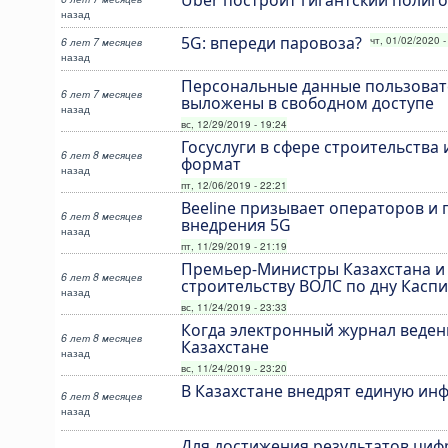
назад
5G: впереди паровоза?
чт, 01/02/2020 -
6 лет 7 месяцев
назад
Персональные данные пользовате
6 лет 7 месяцев
выложены в свободном доступе
назад
вс, 12/29/2019 - 19:24
Госуслуги в сфере строительства
6 лет 8 месяцев
формат
назад
пт, 12/06/2019 - 22:21
Beeline призывает операторов и 
6 лет 8 месяцев
внедрения 5G
назад
пт, 11/29/2019 - 21:19
Премьер-Министры Казахстана и 
6 лет 8 месяцев
строительству ВОЛС по дну Касп
назад
вс, 11/24/2019 - 23:33
Когда электронный журнал веден
6 лет 8 месяцев
Казахстане
назад
вс, 11/24/2019 - 23:20
В Казахстане внедрят единую инф
6 лет 8 месяцев
назад
Для достижения результатов ци