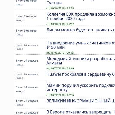
6 лет 9 месяцев
Султана
назад
ср, 10/16/2019 - 22:33
Коллегия ЕЭК продлила возможн
6 лет 9 месяцев
1 ноября 2020 года
назад
ср, 10/16/2019 - 21:47
Лицом можно будет оплачивать п
6 лет 9 месяцев
назад
На внедрение умных счетчиков А
6 лет 10 месяцев
$150 млн
назад
вт, 10/08/2019 - 20:12
Молодые айтишники разработали
6 лет 10 месяцев
Алматы
назад
пн, 10/07/2019 - 23:19
Huawei прокрался в сердцевину 
6 лет 10 месяцев
назад
Мамин поручил ускорить подклю
6 лет 10 месяцев
интернету
назад
ср, 10/02/2019 - 22:55
ВЕЛИКИЙ ИНФОРМАЦИОННЫЙ Ш
6 лет 10 месяцев
назад
В Европе отказались запрещать 
6 лет 10 месяцев