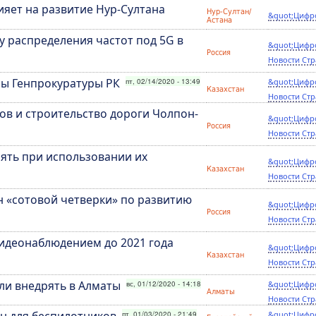
ияет на развитие Нур-Султана
Нур-Султан/
&quot;Цифр
Астана
у распределения частот под 5G в
&quot;Цифр
Россия
Новости Стр
зы Генпрокуратуры РК
пт, 02/14/2020 - 13:49
&quot;Цифр
Казахстан
Новости Стр
ов и строительство дороги Чолпон-
&quot;Цифр
Россия
Новости Стр
ять при использовании их
&quot;Цифр
Казахстан
Новости Стр
 «сотовой четверки» по развитию
&quot;Цифр
Россия
Новости Стр
видеонаблюдением до 2021 года
&quot;Цифр
Казахстан
Новости Стр
ли внедрять в Алматы
вс, 01/12/2020 - 14:18
&quot;Цифр
Алматы
Новости Стр
он для беспилотников
пт, 01/03/2020 - 21:49
&quot;Цифр