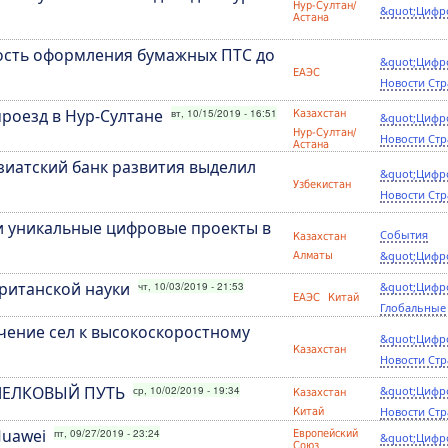
Нур-Султан/
&quot;Цифр
Астана
ость оформления бумажных ПТС до
&quot;Цифр
ЕАЭС
Новости Стр
роезд в Нур-Султане
вт, 10/15/2019 - 16:51
Казахстан
&quot;Цифр
Нур-Султан/
Новости Стр
Астана
зиатский банк развития выделил
&quot;Цифр
Узбекистан
Новости Стр
 уникальные цифровые проекты в
События
Казахстан
&quot;Цифр
Алматы
британской науки
чт, 10/03/2019 - 21:53
&quot;Цифр
ЕАЭС
Китай
Глобальные
чение сел к высокоскоростному
&quot;Цифр
Казахстан
Новости Стр
ЕЛКОВЫЙ ПУТЬ
ср, 10/02/2019 - 19:34
&quot;Цифр
Казахстан
Новости Стр
Китай
Huawei
пт, 09/27/2019 - 23:24
Европейский
&quot;Цифр
Союз