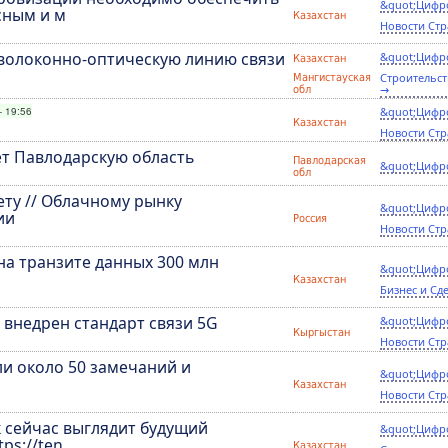
&quot;Цифр
сным и м
Казахстан
Новости Стр
 волоконно-оптическую линию связи
&quot;Цифр
Казахстан
Строительст
Мангистауская
→
обл
- 19:56
&quot;Цифр
Казахстан
Новости Стр
т Павлодарскую область
Павлодарская
&quot;Цифр
обл
ту // Облачному рынку
&quot;Цифр
ии
Россия
Новости Стр
на транзите данных 300 млн
&quot;Цифр
Казахстан
Бизнес и Сд
т внедрен стандарт связи 5G
&quot;Цифр
Кыргыстан
Новости Стр
и около 50 замечаний и
&quot;Цифр
Казахстан
Новости Стр
к сейчас выглядит будущий
&quot;Цифр
ps://ten
Казахстан