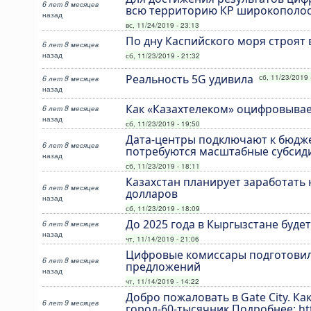
6 лет 8 месяцев
всю территорию КР широкополо
назад
вс, 11/24/2019 - 23:13
По дну Каспийского моря строят
6 лет 8 месяцев
назад
сб, 11/23/2019 - 21:32
Реальность 5G удивила
сб, 11/23/2019 
6 лет 8 месяцев
назад
Как «Казахтелеком» оцифровывае
6 лет 8 месяцев
назад
сб, 11/23/2019 - 19:50
Дата-центры подключают к бюдже
6 лет 8 месяцев
потребуются масштабные субсид
назад
сб, 11/23/2019 - 18:11
Казахстан планирует заработать 
6 лет 8 месяцев
долларов
назад
сб, 11/23/2019 - 18:09
До 2025 года в Кыргызстане буде
6 лет 8 месяцев
назад
чт, 11/14/2019 - 21:06
Цифровые комиссары подготовил
6 лет 8 месяцев
предложений
назад
чт, 11/14/2019 - 14:22
Добро пожаловать в Gate Сity. Ка
6 лет 9 месяцев
город-60-тысячник Подробнее: htt