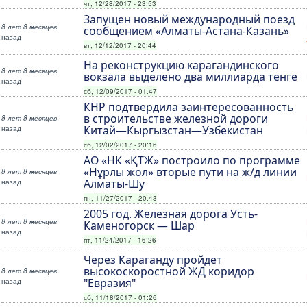
чт, 12/28/2017 - 23:53
Запущен новый международный поезд
8 лет 8 месяцев
сообщением «Алматы-Астана-Казань»
назад
вт, 12/12/2017 - 20:44
На реконструкцию карагандинского
8 лет 8 месяцев
вокзала выделено два миллиарда тенге
назад
сб, 12/09/2017 - 01:47
КНР подтвердила заинтересованность
в строительстве железной дороги
8 лет 8 месяцев
назад
Китай—Кыргызстан—Узбекистан
сб, 12/02/2017 - 20:16
АО «НК «ҚТЖ» построило по программе
«Нұрлы жол» вторые пути на ж/д линии
8 лет 8 месяцев
назад
Алматы-Шу
пн, 11/27/2017 - 20:43
2005 год. Железная дорога Усть-
8 лет 8 месяцев
Каменогорск — Шар
назад
пт, 11/24/2017 - 16:26
Через Караганду пройдет
высокоскоростной ЖД коридор
8 лет 8 месяцев
назад
"Евразия"
сб, 11/18/2017 - 01:26