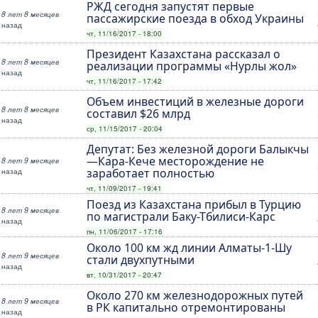
РЖД сегодня запустят первые
8 лет 8 месяцев
пассажирские поезда в обход Украины
назад
чт, 11/16/2017 - 18:00
Президент Казахстана рассказал о
8 лет 8 месяцев
реализации программы «Нурлы жол»
назад
чт, 11/16/2017 - 17:42
Объем инвестиций в железные дороги
8 лет 8 месяцев
составил $26 млрд
назад
ср, 11/15/2017 - 20:04
Депутат: Без железной дороги Балыкчы
—Кара-Кече месторождение не
8 лет 9 месяцев
назад
заработает полностью
чт, 11/09/2017 - 19:41
Поезд из Казахстана прибыл в Турцию
8 лет 9 месяцев
по магистрали Баку-Тбилиси-Карс
назад
пн, 11/06/2017 - 17:16
Около 100 км жд линии Алматы-1-Шу
8 лет 9 месяцев
стали двухпутными
назад
вт, 10/31/2017 - 20:47
Около 270 км железнодорожных путей
8 лет 9 месяцев
в РК капитально отремонтированы
назад