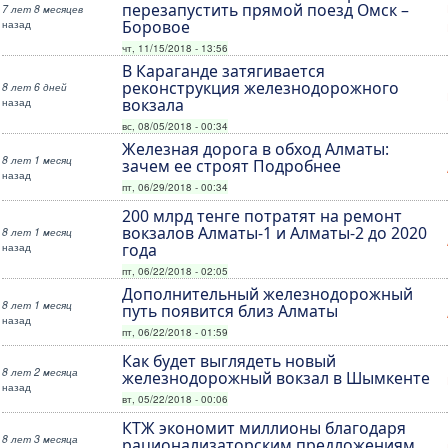
перезапустить прямой поезд Омск –
7 лет 8 месяцев
назад
Боровое
чт, 11/15/2018 - 13:56
В Караганде затягивается
реконструкция железнодорожного
8 лет 6 дней
назад
вокзала
вс, 08/05/2018 - 00:34
Железная дорога в обход Алматы:
8 лет 1 месяц
зачем ее строят Подробнее
назад
пт, 06/29/2018 - 00:34
200 млрд тенге потратят на ремонт
вокзалов Алматы-1 и Алматы-2 до 2020
8 лет 1 месяц
назад
года
пт, 06/22/2018 - 02:05
Дополнительный железнодорожный
8 лет 1 месяц
путь появится близ Алматы
назад
пт, 06/22/2018 - 01:59
Как будет выглядеть новый
8 лет 2 месяца
железнодорожный вокзал в Шымкенте
назад
вт, 05/22/2018 - 00:06
КТЖ экономит миллионы благодаря
8 лет 3 месяца
рационализаторским предложениям