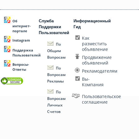
Служба
Информационный
Об
интернет-
Поддержки
Гид
портале
Пользователей
Как
Instagram
разместить
По
объявление
Поддержка
Общим
Пользователей
Продвижение
Вопросам
объявлений
Вопросы-
По
Ответы
Рекламодателям
Вопросам
Вы-
Рекламы
Компания
По
Пользовательское
Вопросам
соглашение
Личных
Счетов