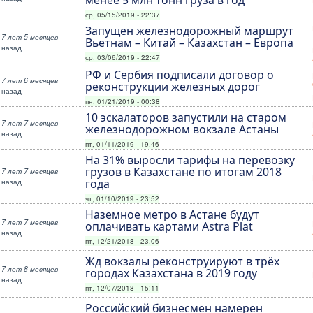
менее 5 млн тонн груза в год
ср, 05/15/2019 - 22:37
Запущен железнодорожный маршрут
7 лет 5 месяцев
Вьетнам – Китай – Казахстан – Европа
назад
ср, 03/06/2019 - 22:47
РФ и Сербия подписали договор о
7 лет 6 месяцев
реконструкции железных дорог
назад
пн, 01/21/2019 - 00:38
10 эскалаторов запустили на старом
7 лет 7 месяцев
железнодорожном вокзале Астаны
назад
пт, 01/11/2019 - 19:46
На 31% выросли тарифы на перевозку
грузов в Казахстане по итогам 2018
7 лет 7 месяцев
назад
года
чт, 01/10/2019 - 23:52
Наземное метро в Астане будут
7 лет 7 месяцев
оплачивать картами Astra Plat
назад
пт, 12/21/2018 - 23:06
Жд вокзалы реконструируют в трёх
7 лет 8 месяцев
городах Казахстана в 2019 году
назад
пт, 12/07/2018 - 15:11
Российский бизнесмен намерен