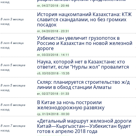
назад
пт, 04/27/2018 - 20:46
История нацкомпаний Казахстана: КТЖ
славится скандалами, но без громких
8 лет 3 месяца
назад
посадок
пт, 04/20/2018 - 23:31
Узбекистан увеличит грузопоток в
Россию и Казахстан по новой железной
8 лет 4 месяца
назад
дороге
пт, 03/23/2018 - 14:11
Наука, которой нет в Казахстане: кто
8 лет 5 месяцев
ответит, если "Нурлы жол" провалится
назад
сб, 03/03/2018 - 15:35
Скляр: планируется строительство ж/д
8 лет 5 месяцев
линии в обход станции Алматы
назад
вт, 02/27/2018 - 01:33
В Китае за ночь построили
8 лет 6 месяцев
железнодорожную развязку
назад
ср, 01/24/2018 - 00:30
«Детальный маршрут железной дороги
Китай—Кыргызстан—Узбекистан будет
8 лет 7 месяцев
назад
готов к апрелю 2018 года