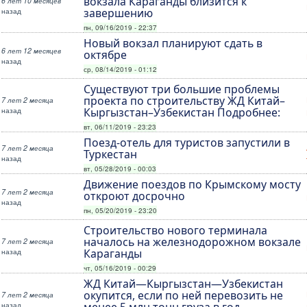
вокзала Караганды близится к
6 лет 10 месяцев
назад
завершению
пн, 09/16/2019 - 22:37
Новый вокзал планируют сдать в
6 лет 12 месяцев
октябре
назад
ср, 08/14/2019 - 01:12
Существуют три большие проблемы
проекта по строительству ЖД Китай–
7 лет 2 месяца
назад
Кыргызстан–Узбекистан Подробнее:
вт, 06/11/2019 - 23:23
Поезд-отель для туристов запустили в
7 лет 2 месяца
Туркестан
назад
вт, 05/28/2019 - 00:03
Движение поездов по Крымскому мосту
7 лет 2 месяца
откроют досрочно
назад
пн, 05/20/2019 - 23:20
Строительство нового терминала
началось на железнодорожном вокзале
7 лет 2 месяца
назад
Караганды
чт, 05/16/2019 - 00:29
ЖД Китай—Кыргызстан—Узбекистан
окупится, если по ней перевозить не
7 лет 2 месяца
назад