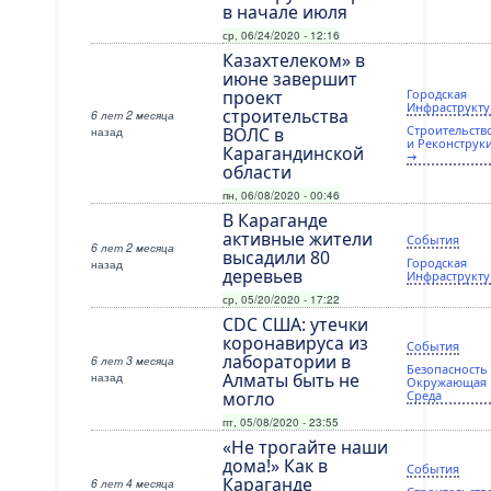
в начале июля
ср, 06/24/2020 - 12:16
Казахтелеком» в
июне завершит
проект
Городская
Инфраструкту
строительства
6 лет 2 месяца
Строительств
назад
ВОЛС в
и Реконструк
Карагандинской
→
области
пн, 06/08/2020 - 00:46
В Караганде
активные жители
События
6 лет 2 месяца
высадили 80
Городская
назад
деревьев
Инфраструкту
ср, 05/20/2020 - 17:22
CDC США: утечки
коронавируса из
События
лаборатории в
6 лет 3 месяца
Безопасность
назад
Алматы быть не
Окружающая
могло
Среда
пт, 05/08/2020 - 23:55
«Не трогайте наши
дома!» Как в
События
Караганде
6 лет 4 месяца