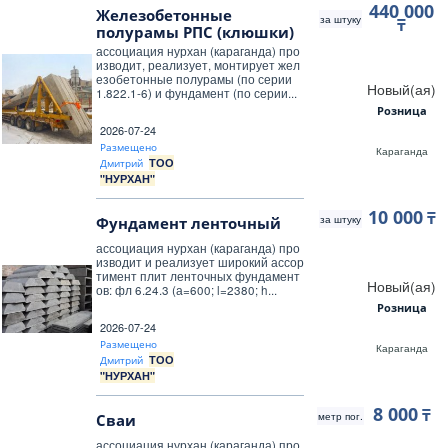
440 000
Железобетонные
за штуку
₸
полурамы РПС (клюшки)
ассоциация нурхан (караганда) про
изводит, реализует, монтирует жел
езобетонные полурамы (по серии
Новый(ая)
1.822.1-6) и фундамент (по серии...
Розница
2026-07-24
Размещено
Караганда
ТОО
Дмитрий
"НУРХАН"
10 000
₸
за штуку
Фундамент ленточный
ассоциация нурхан (караганда) про
изводит и реализует широкий ассор
тимент плит ленточных фундамент
Новый(ая)
ов: фл 6.24.3 (а=600; l=2380; h...
Розница
2026-07-24
Размещено
Караганда
ТОО
Дмитрий
"НУРХАН"
8 000
₸
метр пог.
Сваи
ассоциация нурхан (караганда) про