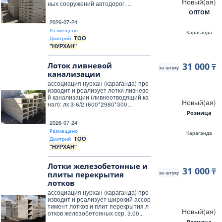
Новый(ая)
ных сооружений автодорог. ...
ОПТОМ
2026-07-24
Размещено
Караганда
ТОО
Дмитрий
"НУРХАН"
Лоток ливневой
31 000
₸
за штуку
канализации
ассоциация нурхан (караганда) про
изводит и реализует лотки ливнево
й канализации (ливнеотводящий ка
Новый(ая)
нал): лк 3-6/2 (600*2980*300...
Розница
2026-07-24
Размещено
Караганда
ТОО
Дмитрий
"НУРХАН"
Лотки железобетонные и
31 000
₸
за штуку
плиты перекрытия
лотков
ассоциация нурхан (караганда) про
изводит и реализует широкий ассор
тимент лотков и плит перекрытия л
Новый(ая)
отков железобетонных сер. 3.00...
Розница