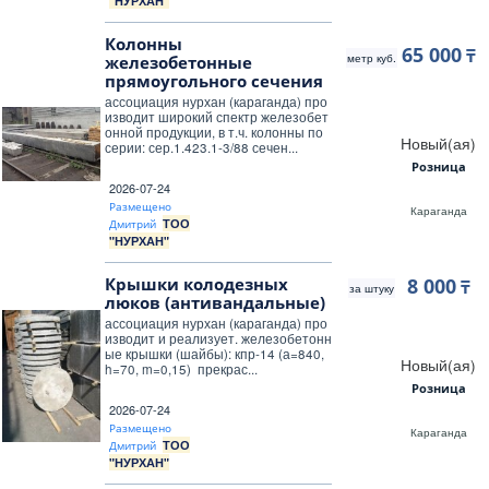
"НУРХАН"
Колонны
65 000
₸
метр куб.
железобетонные
прямоугольного сечения
ассоциация нурхан (караганда) про
изводит широкий спектр железобет
онной продукции, в т.ч. колонны по
Новый(ая)
серии: сер.1.423.1-3/88 сечен...
Розница
2026-07-24
Размещено
Караганда
ТОО
Дмитрий
"НУРХАН"
Крышки колодезных
8 000
₸
за штуку
люков (антивандальные)
ассоциация нурхан (караганда) про
изводит и реализует. железобетонн
ые крышки (шайбы): кпр-14 (а=840,
Новый(ая)
h=70, m=0,15) прекрас...
Розница
2026-07-24
Размещено
Караганда
ТОО
Дмитрий
"НУРХАН"