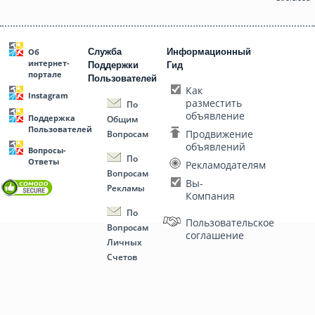
Служба
Информационный
Об
интернет-
Поддержки
Гид
портале
Пользователей
Как
Instagram
разместить
По
объявление
Поддержка
Общим
Пользователей
Продвижение
Вопросам
объявлений
Вопросы-
По
Ответы
Рекламодателям
Вопросам
Вы-
Рекламы
Компания
По
Пользовательское
Вопросам
соглашение
Личных
Счетов