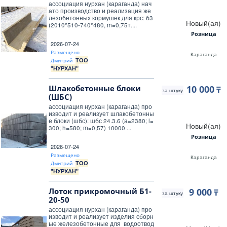
ассоциация нурхан (караганда) нач
ато производство и реализация же
лезобетонных кормушек для крс: б3
Новый(ая)
(2010*510-740*480, m=0,75т....
Розница
2026-07-24
Размещено
Караганда
ТОО
Дмитрий
"НУРХАН"
Шлакобетонные блоки
10 000
₸
за штуку
(ШБС)
ассоциация нурхан (караганда) про
изводит и реализует шлакобетонны
е блоки (шбс): шбс 24.3.6 (а=2380; l=
Новый(ая)
300; h=580; m=0,57) 10000 ...
Розница
2026-07-24
Размещено
Караганда
ТОО
Дмитрий
"НУРХАН"
Лоток прикромочный Б1-
9 000
₸
за штуку
20-50
ассоциация нурхан (караганда) про
изводит и реализует изделия сборн
ые железобетонные для водоотвод