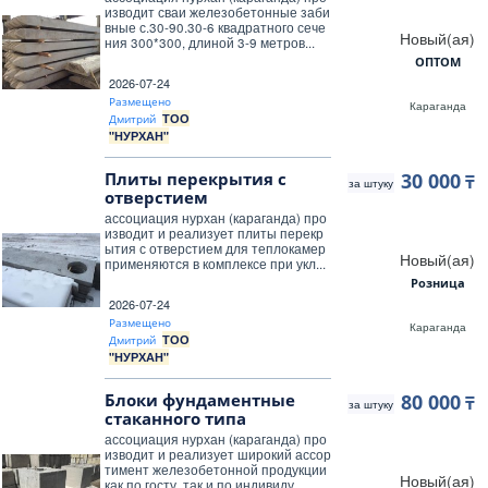
изводит сваи железобетонные заби
вные с.30-90.30-6 квадратного сече
Новый(ая)
ния 300*300, длиной 3-9 метров...
ОПТОМ
2026-07-24
Размещено
Караганда
ТОО
Дмитрий
"НУРХАН"
Плиты перекрытия с
30 000
₸
за штуку
отверстием
ассоциация нурхан (караганда) про
изводит и реализует плиты перекр
ытия с отверстием для теплокамер
Новый(ая)
применяются в комплексе при укл...
Розница
2026-07-24
Размещено
Караганда
ТОО
Дмитрий
"НУРХАН"
Блоки фундаментные
80 000
₸
за штуку
стаканного типа
ассоциация нурхан (караганда) про
изводит и реализует широкий ассор
тимент железобетонной продукции
Новый(ая)
как по госту, так и по индивиду...