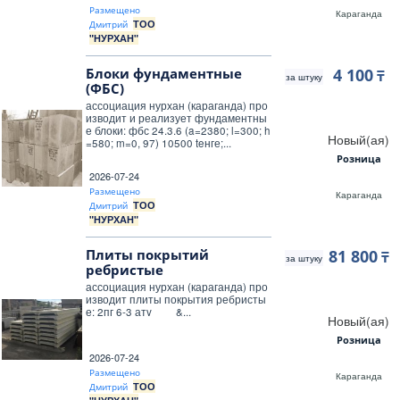
Размещено
Караганда
ТОО
Дмитрий
"НУРХАН"
Блоки фундаментные
4 100
₸
за штуку
(ФБС)
ассоциация нурхан (караганда) про
изводит и реализует фундаментны
е блоки: фбс 24.3.6 (a=2380; l=300; h
Новый(ая)
=580; m=0, 97) 10500 teнге;...
Розница
2026-07-24
Размещено
Караганда
ТОО
Дмитрий
"НУРХАН"
Плиты покрытий
81 800
₸
за штуку
ребристые
ассоциация нурхан (караганда) про
изводит плиты покрытия ребристы
е: 2пг 6-3 атv &...
Новый(ая)
Розница
2026-07-24
Размещено
Караганда
ТОО
Дмитрий