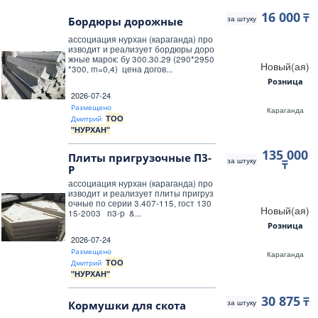
16 000
₸
за штуку
Бордюры дорожные
ассоциация нурхан (караганда) про
изводит и реализует бордюры доро
жные марок: бу 300.30.29 (290*2950
Новый(ая)
*300, m=0,4) цена догов...
Розница
2026-07-24
Размещено
Караганда
ТОО
Дмитрий
"НУРХАН"
135 000
Плиты пригрузочные П3-
за штуку
₸
Р
ассоциация нурхан (караганда) про
изводит и реализует плиты пригруз
очные по серии 3.407-115, гост 130
Новый(ая)
15-2003 п3-р &...
Розница
2026-07-24
Размещено
Караганда
ТОО
Дмитрий
"НУРХАН"
30 875
₸
за штуку
Кормушки для скота