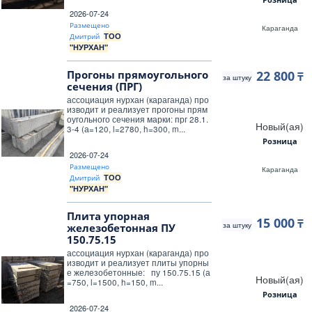
2026-07-24
Размещено
Караганда
ТОО
Дмитрий
"НУРХАН"
Прогоны прямоугольного
22 800
₸
за штуку
сечения (ПРГ)
ассоциация нурхан (караганда) про
изводит и реализует прогоны прям
оугольного сечения марки: прг 28.1.
Новый(ая)
3-4 (а=120, l=2780, h=300, m...
Розница
2026-07-24
Размещено
Караганда
ТОО
Дмитрий
"НУРХАН"
Плита упорная
15 000
₸
за штуку
железобетонная ПУ
150.75.15
ассоциация нурхан (караганда) про
изводит и реализует плиты упорны
е железобетонные: пу 150.75.15 (а
Новый(ая)
=750, l=1500, h=150, m...
Розница
2026-07-24