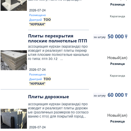
Розница
2026-07-24
Размещено
Караганда
ТОО
Дмитрий
"НУРХАН"
Плиты перекрытия
50 000
₸
за штуку
плоские полнотелые ПТП
ассоциация нурхан (караганда) про
изводит и реализует плиты перекр
ытия плоские полнотелые канально
Новый(ая)
го типа: птп 30.12 ...
Розница
2026-07-24
Размещено
Караганда
ТОО
Дмитрий
"НУРХАН"
60 000
₸
за штуку
Плиты дорожные
ассоциация нурхан (караганда) про
изводит и реализует плиты дорожн
ые (различных размеров по согласо
Новый(ая)
ванию с пто) для покрытий город...
Розница
2026-07-24