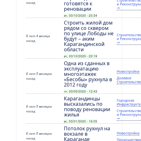
Строительств
назад
готовятся к
и Реконструк
реновации
→
вт, 03/10/2020 - 23:34
Строить жилой дом
рядом со сквером
по улице Лободы не
Строительств
6 лет 4 месяца
будут – аким
и Реконструк
назад
→
Карагандинской
области
вт, 03/10/2020 - 23:19
Одна из сданных в
эксплуатацию
Новостройки
многоэтажек
6 лет 5 месяцев
Долевоё
назад
«Бесобы» рухнула в
Строительств
2012 году
чт, 03/05/2020 - 12:43
Карагандинцы
Городская
высказались по
Инфраструкту
6 лет 5 месяцев
поводу реновации
Строительств
назад
жилья
и Реконструк
→
вс, 03/01/2020 - 16:05
Потолок рухнул на
вокзале в
Новостройки
6 лет 5 месяцев
назад
Караганде
Происшестви