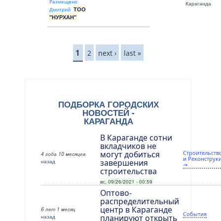
Размещено
Караганда
ТОО
Дмитрий
"НУРХАН"
Страницы
1
2
next ›
last »
ПОДБОРКА ГОРОДСКИХ
НОВОСТЕЙ -
КАРАГАНДА
В Караганде сотни
вкладчиков не
могут добиться
Строительств
4 года 10 месяцев
и Реконструк
назад
завершения
→
строительства
вс, 09/26/2021 - 00:59
Оптово-
распределительный
центр в Караганде
6 лет 1 месяц
События
назад
планируют открыть