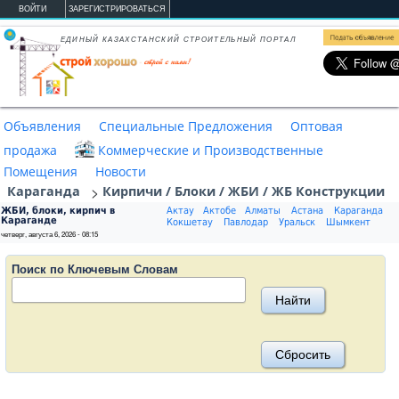
Перейти к основному содержанию
ВОЙТИ
ЗАРЕГИСТРИРОВАТЬСЯ
ЕДИНЫЙ КАЗАХСТАНСКИЙ СТРОИТЕЛЬНЫЙ ПОРТАЛ
Объявления
Специальные Предложения
Оптовая
продажа
Коммерческие и Производственные
Помещения
Новости
>
Караганда
Кирпичи / Блоки / ЖБИ / ЖБ Конструкции
ЖБИ, блоки, кирпич в
Актау
Актобе
Алматы
Астана
Караганда
Караганде
Кокшетау
Павлодар
Уральск
Шымкент
четверг, августа 6, 2026 - 08:15
Поиск по Ключевым Словам