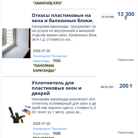
"АВАНГАРД KRG"
13 300
Откосы пластиковые на
за штуку
₸
окна и балконные блоки.
панорама караганды предлагает св
ои услуги по внутренней и внешней
отделке ваших окон, балконных блок
ов и т.д. стоимость на...
2026-07-20
Размещено Панорама
Караганда
ТОО
Караганды,
"ПАНОРАМА
КАРАГАНДЫ"
Уплотнитель для
200
₸
метр пог.
пластиковых окон и
дверей
панорама караганды реализует упл
отнитель полимерный для окон и дв
ерей пвх черного цвета. стоимость 2
00 тенге за 1 метр. цена ак...
2026-07-20
Размещено Панорама
Караганда
ТОО
Караганды,