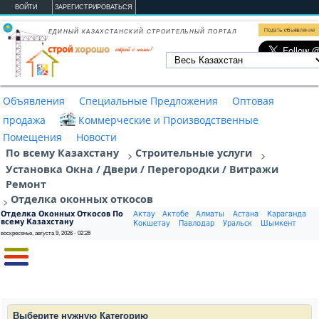
Перейти к основному содержанию
ВОЙТИ
ЗАРЕГИСТРИРОВАТЬСЯ
ЕДИНЫЙ КАЗАХСТАНСКИЙ СТРОИТЕЛЬНЫЙ ПОРТАЛ
Объявления
Специальные Предложения
Оптовая
продажа
Коммерческие и Производственные
Помещения
Новости
По всему Казахстану
Строительные услуги
>
>
Установка Окна / Двери / Перегородки / Витражи
Ремонт
Отделка oконных oткосов
>
Отделка Oконных Oткосов По
Актау
Актобе
Алматы
Астана
Караганда
всему Казахстану
Кокшетау
Павлодар
Уральск
Шымкент
воскресенье, августа 9, 2026 - 02:28
Выберите нужную Категорию