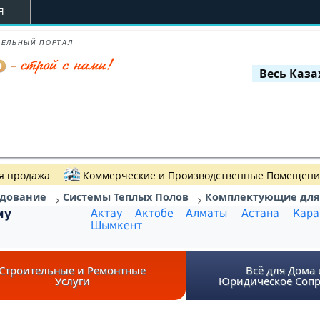
Я
ТЕЛЬНЫЙ ПОРТАЛ
я продажа
Коммерческие и Производственные Помещен
удование
Системы Теплых Полов
Комплектующие для 
>
>
му
Актау
Актобе
Алматы
Астана
Кара
Шымкент
Строительные и Ремонтные
Всё для Дома 
Услуги
Юридическое Соп