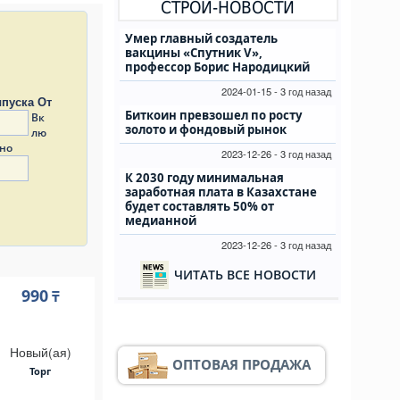
СТРОЙ-НОВОСТИ
Умер главный создатель
вакцины «Спутник V»,
профессор Борис Народицкий
2024-01-15 - 3 год назад
пуска От
Биткоин превзошел по росту
Вк
золото и фондовый рынок
лю
но
2023-12-26 - 3 год назад
К 2030 году минимальная
заработная плата в Казахстане
будет составлять 50% от
медианной
2023-12-26 - 3 год назад
ЧИТАТЬ ВСЕ НОВОСТИ
990
₸
Новый(ая)
ОПТОВАЯ ПРОДАЖА
Торг