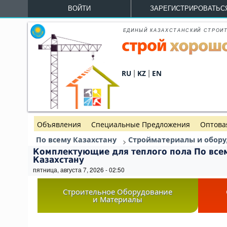
Перейти к основному содержанию
ВОЙТИ
ЗАРЕГИСТРИРОВАТЬС
ЕДИНЫЙ КАЗАХСТАНСКИЙ СТРОИ
|
|
RU
KZ
EN
Объявления
Специальные Предложения
Оптова
По всему Казахстану
Стройматериалы и обор
>
Комплектующие для теплого пола По все
Казахстану
пятница, августа 7, 2026 - 02:50
Строительное Оборудование
и Материалы