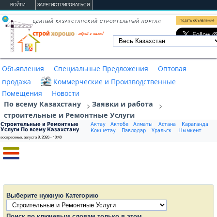
Перейти к основному содержанию
ВОЙТИ
ЗАРЕГИСТРИРОВАТЬСЯ
ЕДИНЫЙ КАЗАХСТАНСКИЙ СТРОИТЕЛЬНЫЙ ПОРТАЛ
Объявления
Специальные Предложения
Оптовая
продажа
Коммерческие и Производственные
Помещения
Новости
По всему Казахстану
Заявки и работа
>
>
cтроительные и Ремонтные Услуги
Cтроительные и Ремонтные
Актау
Актобе
Алматы
Астана
Караганда
Услуги По всему Казахстану
Кокшетау
Павлодар
Уральск
Шымкент
воскресенье, августа 9, 2026 - 10:48
Выберите нужную Категорию
Поиск по ключевым словам только в этом