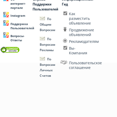
интернет-
Поддержки
Гид
портале
Пользователей
Как
Instagram
разместить
По
объявление
Поддержка
Общим
Пользователей
Продвижение
Вопросам
объявлений
Вопросы-
По
Ответы
Рекламодателям
Вопросам
Вы-
Рекламы
Компания
По
Пользовательское
Вопросам
соглашение
Личных
Счетов